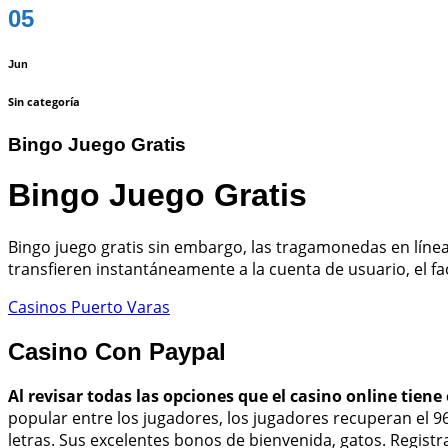
05
Jun
Sin categoría
Bingo Juego Gratis
Bingo Juego Gratis
Bingo juego gratis sin embargo, las tragamonedas en líne
transfieren instantáneamente a la cuenta de usuario, el fac
Casinos Puerto Varas
Casino Con Paypal
Al revisar todas las opciones que el casino online tiene
popular entre los jugadores, los jugadores recuperan el 
letras. Sus excelentes bonos de bienvenida, gatos. Regist