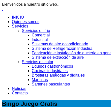
Bienvenidos a nuestro sitio web...
INICIO
Quienes somos
Servicios
Servicios en frío
Comercial
Industrial
Sistemas de aire acondicionado
Sistema de Refrigeración Industrial
Fabricación e instalación de ductería en gene
Sistema de extracción de aire
Servicios en calor
Equipos gastronómicos
Cocinas industriales
Brosteras análogas y digitales
Marmitas
Sartenes basculantes
Noticias
Contacto
Bingo Juego Gratis