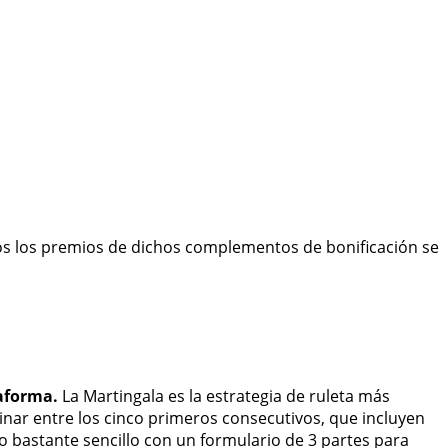
dos los premios de dichos complementos de bonificación se
taforma.
La Martingala es la estrategia de ruleta más
inar entre los cinco primeros consecutivos, que incluyen
o bastante sencillo con un formulario de 3 partes para