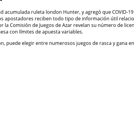
dad acumulada ruleta london Hunter, y agregó que COVID-19
os apostadores reciben todo tipo de información útil relac
or la Comisión de Juegos de Azar revelan su número de licenc
esa con límites de apuesta variables.
ón, puede elegir entre numerosos juegos de rasca y gana en