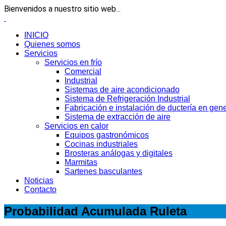
Bienvenidos a nuestro sitio web...
INICIO
Quienes somos
Servicios
Servicios en frío
Comercial
Industrial
Sistemas de aire acondicionado
Sistema de Refrigeración Industrial
Fabricación e instalación de ductería en gene
Sistema de extracción de aire
Servicios en calor
Equipos gastronómicos
Cocinas industriales
Brosteras análogas y digitales
Marmitas
Sartenes basculantes
Noticias
Contacto
Probabilidad Acumulada Ruleta