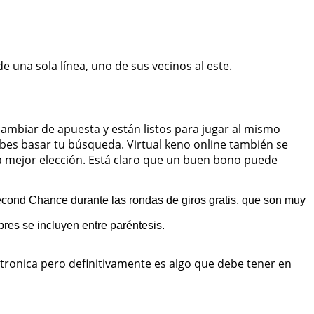
 una sola línea, uno de sus vecinos al este.
cambiar de apuesta y están listos para jugar al mismo
ebes basar tu búsqueda. Virtual keno online también se
 la mejor elección. Está claro que un buen bono puede
Second Chance durante las rondas de giros gratis, que son muy
res se incluyen entre paréntesis.
ctronica pero definitivamente es algo que debe tener en