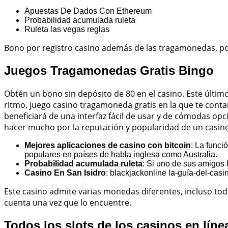
Apuestas De Dados Con Ethereum
Probabilidad acumulada ruleta
Ruleta las vegas reglas
Bono por registro casino además de las tragamonedas, por 
Juegos Tragamonedas Gratis Bingo
Obtén un bono sin depósito de 80 en el casino. Este últim
ritmo, juego casino tragamoneda gratis en la que te cont
beneficiará de una interfaz fácil de usar y de cómodas op
hacer mucho por la reputación y popularidad de un casino
Mejores aplicaciones de casino con bitcoin
: La funci
populares en países de habla inglesa como Australia.
Probabilidad acumulada ruleta
: Si uno de sus amigos 
Casino En San Isidro
: blackjackonline la-guía-del-casin
Este casino admite varias monedas diferentes, incluso tod
cuenta una vez que lo encuentre.
Todos los slots de los casinos en líne