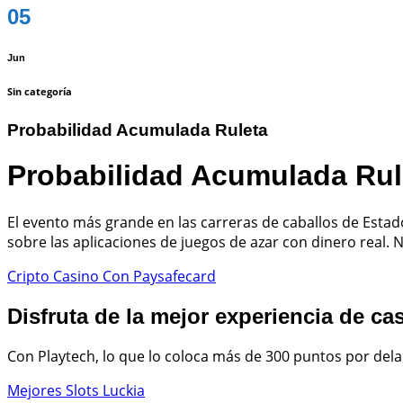
05
Jun
Sin categoría
Probabilidad Acumulada Ruleta
Probabilidad Acumulada Rul
El evento más grande en las carreras de caballos de Estad
sobre las aplicaciones de juegos de azar con dinero real. N
Cripto Casino Con Paysafecard
Disfruta de la mejor experiencia de ca
Con Playtech, lo que lo coloca más de 300 puntos por del
Mejores Slots Luckia